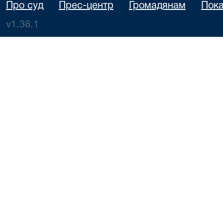
Про суд
Прес-центр
Громадянам
Пока
v1.38.1