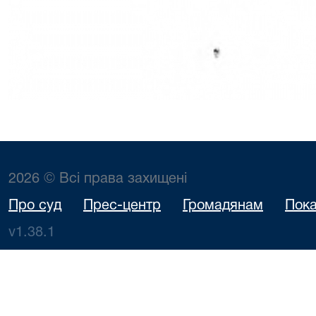
2026 © Всі права захищені
Про суд
Прес-центр
Громадянам
Пока
v1.38.1