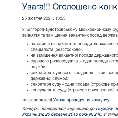
Увага!!! Оголошено конку
25 жовтня 2021, 13:53
У Білгород-Дністровському міськрайонному су
зайняття та заміщення вакантних посад державн
на зайняття вакантної посади державного 
спеціаліста (безстроково).
на заміщення вакантної посади державного 
судового розпорядника – одна посада (стр
служби;
секретаря судового засідання - три поса
державної служби;
секретаря суду - одна посада (строкове пр
консультанта суду (строкове призначення) 
та затверджені
Умови проведення конкурсу
.
Конкурс проводиться відповідно до
Порядку пр
України від 25 березня 2016 року № 246,
зі змін