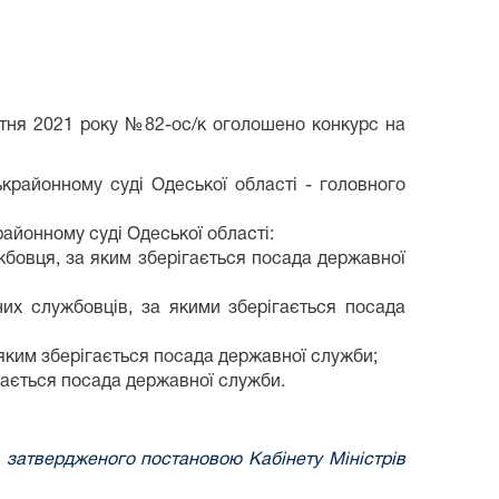
втня 2021 року №82-ос/к оголошено конкурс на
крайонному суді Одеської області - головного
айонному суді Одеської області:
жбовця, за яким зберігається посада державної
них службовців, за якими зберігається посада
 яким зберігається посада державної служби;
ігається посада державної служби.
 затвердженого постановою Кабінету Міністрів