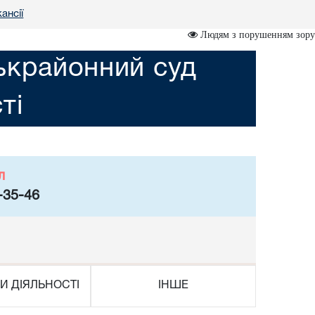
ансії
Людям з порушенням зору
ькрайонний суд
ті
л
-35-46
И ДІЯЛЬНОСТІ
ІНШЕ