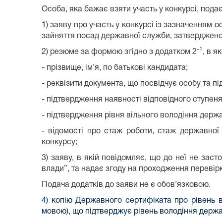
Особа, яка бажає взяти участь у конкурсі, под
1) заяву про участь у конкурсі із зазначенням
зайняття посад державної служби, затвердженого
-1
2) резюме за формою згідно з додатком 2
, в 
- прізвище, ім’я, по батькові кандидата;
- реквізити документа, що посвідчує особу та п
- підтвердження наявності відповідного ступеня
- підтвердження рівня вільного володіння дер
- відомості про стаж роботи, стаж державної 
конкурсу;
3) заяву, в якій повідомляє, що до неї не за
влади”, та надає згоду на проходження перевір
Подача додатків до заяви не є обов’язковою.
4) копію Державного сертифіката про рівень 
мовою), що підтверджує рівень володіння держ