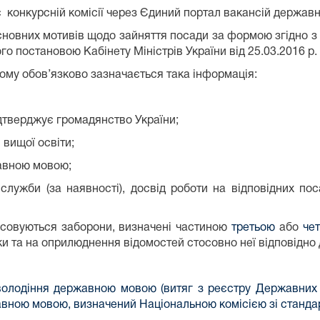
ає конкурсній комісії через Єдиний портал вакансій держа
 основних мотивів щодо зайняття посади за формою згідно з
 постановою Кабінету Міністрів України від 25.03.2016 р. №
якому обов’язково зазначається така інформація:
ідтверджує громадянство України;
 вищої освіти;
жавною мовою;
служби (за наявності), досвід роботи на відповідних пос
стосовуються заборони, визначені частиною
третьою
або
че
ки та на оприлюднення відомостей стосовно неї відповідно 
володіння державною мовою (витяг з реєстру Державних
авною мовою, визначений Національною комісією зі станда