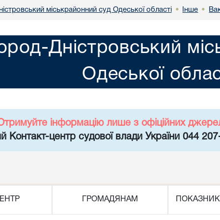
ністровський міськрайонний суд Одеської області
Інше
Вак
•
•
город-Дністровський міс
Одеської облас
Отримуйте інформацію лише з офіційних джере
й Контакт-центр судової влади України 044 207
ЕНТР
ГРОМАДЯНАМ
ПОКАЗНИК