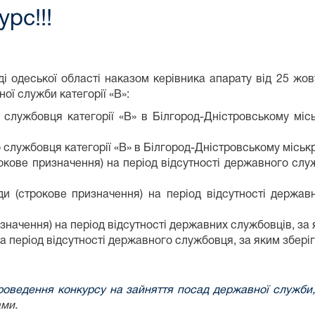
рс!!!
ді одеської області наказом керівника апарату від 25 жо
ої служби категорії «В»:
службовця категорії «В» в Білгород-Дністровському місь
службовця категорії «В» в Білгород-Дністровському міськр
окове призначення) на період відсутності державного слу
ди (строкове призначення) на період відсутності держав
изначення) на період відсутності державних службовців, за
на період відсутності державного службовця, за яким збер
оведення конкурсу на зайняття посад державної служби,
ами
.