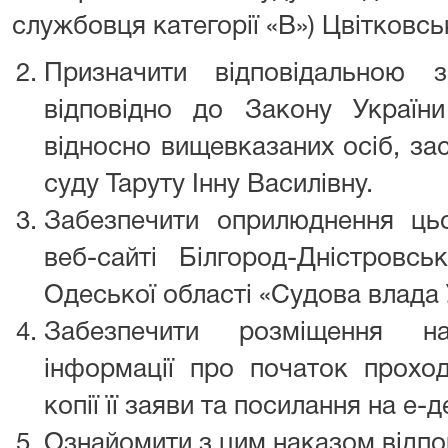
службовця категорії «В») Цвітковськ
Призначити відповідальною 
відповідно до Закону Україн
відносно вищевказаних осіб, за
суду Таруту Інну Василівну.
Забезпечити оприлюднення ць
веб-сайті Білгород-Дністровсь
Одеської області «Судова влада 
Забезпечити розміщення на
інформації про початок прохо
копії її заяви та посилання на е-д
Ознайомити з цим наказом відпові