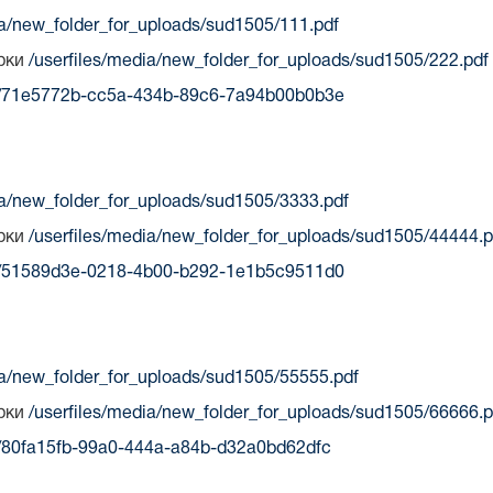
ia/new_folder_for_uploads/sud1505/111.pdf
ірки
/userfiles/media/new_folder_for_uploads/sud1505/222.pdf
ts/71e5772b-cc5a-434b-89c6-7a94b00b0b3e
ia/new_folder_for_uploads/sud1505/3333.pdf
ірки
/userfiles/media/new_folder_for_uploads/sud1505/44444.p
ts/51589d3e-0218-4b00-b292-1e1b5c9511d0
ia/new_folder_for_uploads/sud1505/55555.pdf
ірки
/userfiles/media/new_folder_for_uploads/sud1505/66666.p
ts/80fa15fb-99a0-444a-a84b-d32a0bd62dfc