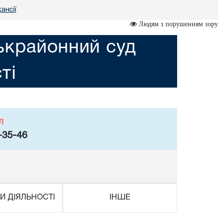
ансії
Людям з порушенням зору
ькрайонний суд
ті
л
-35-46
И ДІЯЛЬНОСТІ
ІНШЕ