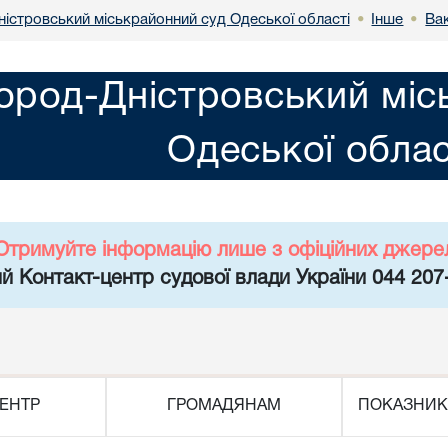
ністровський міськрайонний суд Одеської області
Інше
Вак
•
•
город-Дністровський міс
Одеської облас
Отримуйте інформацію лише з офіційних джере
й Контакт-центр судової влади України 044 207
ЕНТР
ГРОМАДЯНАМ
ПОКАЗНИК