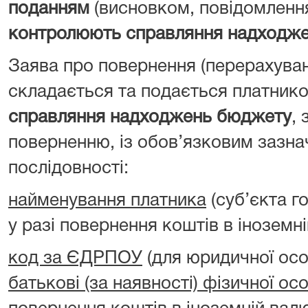
поданням
(висновком, повідомленн
контролюють справляння надходж
Заява про повернення (перерахува
складається та подається платник
справляння надходжень бюджету
, 
поверненню, із обов’язковим зазна
послідовності:
найменування платника
(суб’єкта г
у разі повернення коштів в іноземні
код за ЄДРПОУ
(для юридичної ос
батькові (за наявності) фізичної ос