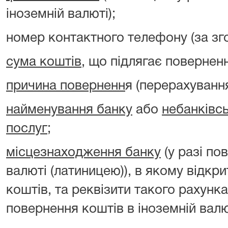
іноземній валюті);
номер контактного телефону (за зг
сума коштів
, що підлягає повернен
причина поверненн
я (перерахуванн
найменування банку
або
небанківс
послуг
;
місцезнаходження банку
(у разі по
валюті (латиницею)), в якому відкр
коштів, та реквізити такого рахунка
повернення коштів в іноземній валю